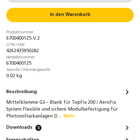
In den Warenkorb
Produktnummer:
6700400125-V.2
GTIN / EAN:
4262435950282
Herstellernummer:
6700400125
Gewicht / Volumengewicht:
0.02 kg
Beschreibung
Mittelklemme G3 – Blank für TopFix 200 / AeroFix
System Flexible und sichere Modulbefestigung für
Photovoltaikanlagen D…
Mehr
Downloads
2