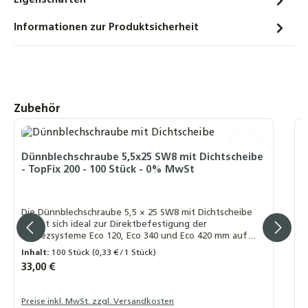
Eigenschaften
Informationen zur Produktsicherheit
Produktgalerie überspringen
Zubehör
M
A
Dünnblechschraube 5,5x25 SW8 mit Dichtscheibe
M
- TopFix 200 - 100 Stück - 0% MwSt
H
Die Dünnblechschraube 5,5 × 25 SW8 mit Dichtscheibe
2
eignet sich ideal zur Direktbefestigung der
u
Trapezsysteme Eco 120, Eco 340 und Eco 420 mm auf
Trapezblechprofilen.
Inhalt:
100 Stück
(0,33 € / 1 Stück)
Regulärer Preis:
33,00 €
R
A
Preise inkl. MwSt. zzgl. Versandkosten
I