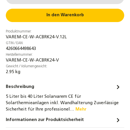
Wartungsventil
22,70 €
In den Warenkorb
MAG Gefäßfüller 400 ml mit
Korrosionschutz inkl. Druckflaschen
Produktnummer:
Adapter für Ausdehnungsgefäße
VAREM-CE-W-ACBRK24-V.12L
61,90 €
GTIN / EAN:
4260664498643
ZILMET Vorschaltgefäß VSG 5 L – 18 L für
Herstellernummer:
Solar Ausdehnungsgefäß
VAREM-CE-W-ACBRK24-V
Gewicht / Volumengewicht:
45,90 €
2.95 kg
Anschlussrohr für Ausdehnungsgefäße
DN16 - 80 / 120 / 180 cm für ADG
Beschreibung
22,90 €
5 Liter bis 40 Liter Solarvarem CE für
Solarthermieanlagen inkl. Wandhalterung Zuverlässige
Wandhalterung für Ausdehnungsgefäße
Sicherheit für Ihre professionel…
Mehr
inklusive Kappenventil mit Ablasshahn
Informationen zur Produktsicherheit
21,90 €