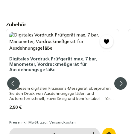
Digitales Vordruck Prüfgerät max. 7 bar,
Manometer, Vordruckmeßgerät für
Ausdehnungsgefäße
Produktgalerie überspringen
Zubehör
2,90 €
M
P
Digitales Vordruck Prüfgerät max. 7 bar,
D
Manometer, Vordruckmeßgerät für
k
Ausdehnungsgefäße
g
g
Mit diesem digitalen Präzisions-Messgerät überprüfen
Sie den Druck von Ausdehnungsgefäßen und
Autoreifen schnell, zuverlässig und komfortabel – für
maximale Sicherheit und Effizienz in Ihrem System.
Regulärer Preis:
2,90 €
R
9
Preise inkl. MwSt. zzgl. Versandkosten
P
Produkt Anzahl: Gib den gewünschten Wert ein o
P