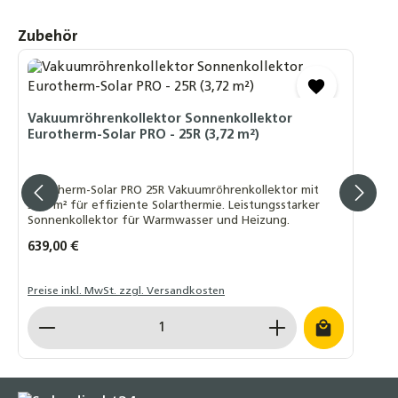
4,70 €
Produktgalerie überspringen
Zubehör
Tellerkopf Schraube 8 x 80/100/120/160/260
mm Teilgewinde TX40 A2 Edelstahl rostfrei
4,50 €
Vakuumröhrenkollektor Sonnenkollektor
Trägerprofilset für Eurotherm-Solar PRO
Eurotherm-Solar PRO - 25R (3,72 m²)
Vakuumröhrenkollektor
59,90 €
Eurotherm-Solar PRO 25R Vakuumröhrenkollektor mit
3,72 m² für effiziente Solarthermie. Leistungsstarker
Dachhaken Edelstahl für Biberschwanz
Sonnenkollektor für Warmwasser und Heizung.
4,90 €
Regulärer Preis:
639,00 €
Preise inkl. MwSt. zzgl. Versandkosten
Produkt Anzahl: Gib den gewünschten Wert ein o