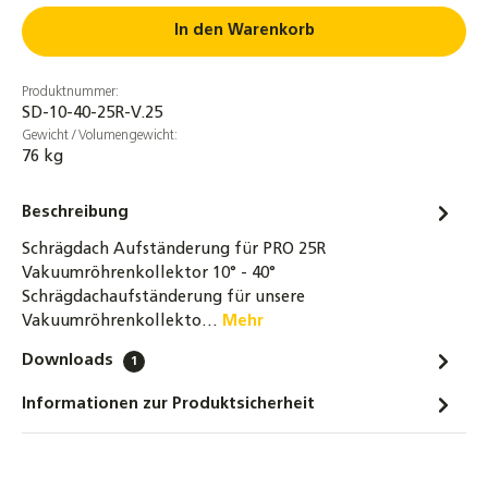
Kollektorverbinder
In den Warenkorb
29,80 €
Produktnummer:
NMC PROTAPE® Solar-UV-Tape 2 m × 50 mm
SD-10-40-25R-V.25
× 0,6 mm – selbstklebendes EPDM-
Gewicht / Volumengewicht:
Isolierband für Rohrisolierungen, UV- &
76 kg
witterungsbeständig
4,30 €
Beschreibung
Dachhaken Edelstahl für Dachsteine,
Schrägdach Aufständerung für PRO 25R
Dachziegel und Dachpfannen
Vakuumröhrenkollektor 10° - 40°
Schrägdachaufständerung für unsere
2,69 €
Vakuumröhrenkollekto…
Mehr
Dachhaken Edelstahl 3-fach verstellbar für
Downloads
1
Dachsteine, Dachziegel und Dachpfannen
4,80 €
Informationen zur Produktsicherheit
Dachhaken Edelstahl für Dachschindeln,
Bitumen und Schiefer