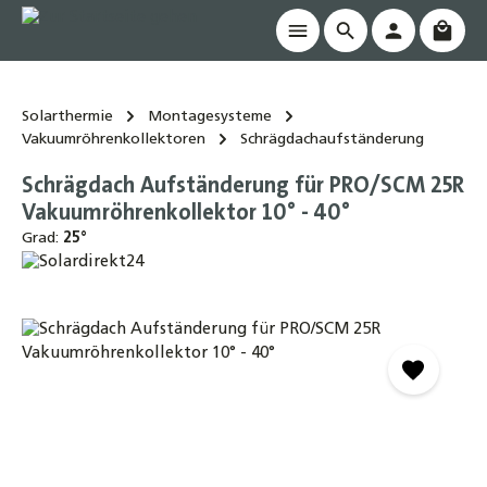
Waren
alt springen
Solarthermie
Montagesysteme
Vakuumröhrenkollektoren
Schrägdachaufständerung
Schrägdach Aufständerung für PRO/SCM 25R
Vakuumröhrenkollektor 10° - 40°
Grad:
25°
Bildergalerie überspringen