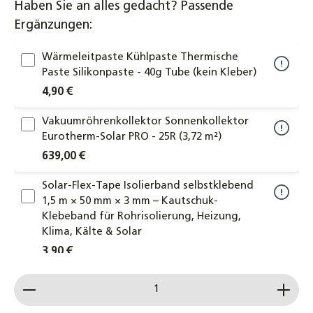
Haben Sie an alles gedacht? Passende
Ergänzungen:
Wärmeleitpaste Kühlpaste Thermische
Paste Silikonpaste - 40g Tube (kein Kleber)
4,90 €
Vakuumröhrenkollektor Sonnenkollektor
Eurotherm-Solar PRO - 25R (3,72 m²)
639,00 €
Solar-Flex-Tape Isolierband selbstklebend
1,5 m × 50 mm × 3 mm – Kautschuk-
Klebeband für Rohrisolierung, Heizung,
Klima, Kälte & Solar
3,90 €
Produkt Anzahl: Gib den gewünschten Wert ein od
Kompensator Kollektorkopplung
Kollektorverbinder 22x22mm
Klemmringverschraubung