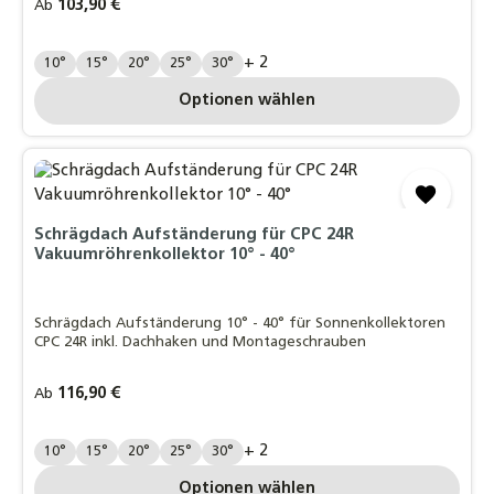
Regulärer Preis:
103,90 €
Ab
Grad:
+ 2
10°
15°
20°
25°
30°
Optionen wählen
Schrägdach Aufständerung für CPC 24R
Vakuumröhrenkollektor 10° - 40°
Schrägdach Aufständerung 10° - 40° für Sonnenkollektoren
CPC 24R inkl. Dachhaken und Montageschrauben
Regulärer Preis:
116,90 €
Ab
Grad:
+ 2
10°
15°
20°
25°
30°
Optionen wählen