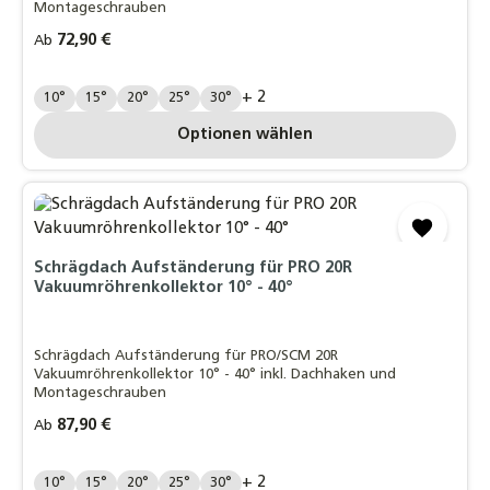
Montageschrauben
Regulärer Preis:
72,90 €
Ab
Grad:
+ 2
10°
15°
20°
25°
30°
Optionen wählen
Schrägdach Aufständerung für PRO 20R
Vakuumröhrenkollektor 10° - 40°
Schrägdach Aufständerung für PRO/SCM 20R
Vakuumröhrenkollektor 10° - 40° inkl. Dachhaken und
Montageschrauben
Regulärer Preis:
87,90 €
Ab
Grad:
+ 2
10°
15°
20°
25°
30°