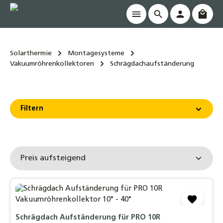
Waren
alt springen
Solarthermie
Montagesysteme
Vakuumröhrenkollektoren
Schrägdachaufständerung
Filtern
Schrägdach Aufständerung für PRO 10R