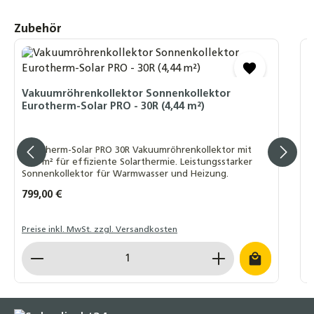
4,70 €
Produktgalerie überspringen
Zubehör
Vakuumröhrenkollektor Sonnenkollektor
Eurotherm-Solar PRO - 30R (4,44 m²) Black
V
Line
E
799,00 €
Vakuumröhrenkollektor Sonnenkollektor
Eurotherm-Solar PRO - 30R (4,44 m²)
Trägerprofilset für Eurotherm-Solar PRO
E
V
Vakuumröhrenkollektor
S
Eurotherm-Solar PRO 30R Vakuumröhrenkollektor mit
65,90 €
u
4,44 m² für effiziente Solarthermie. Leistungsstarker
Sonnenkollektor für Warmwasser und Heizung.
Tellerkopf Schraube 8 x 80/100/120/160/260
Regulärer Preis:
799,00 €
R
7
mm Teilgewinde TX40 A2 Edelstahl rostfrei
4,50 €
Preise inkl. MwSt. zzgl. Versandkosten
P
Dachhaken Edelstahl für Biberschwanz
Produkt Anzahl: Gib den gewünschten Wert ein o
P
4,90 €