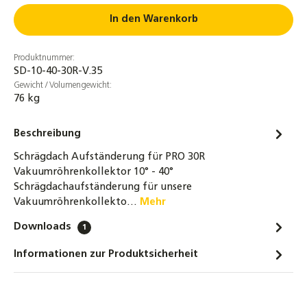
Kollektorverbinder
In den Warenkorb
29,80 €
Produktnummer:
NMC PROTAPE® Solar-UV-Tape 2 m × 50 mm
SD-10-40-30R-V.35
× 0,6 mm – selbstklebendes EPDM-
Gewicht / Volumengewicht:
Isolierband für Rohrisolierungen, UV- &
76 kg
witterungsbeständig
4,30 €
Beschreibung
Dachhaken Edelstahl für Dachsteine,
Schrägdach Aufständerung für PRO 30R
Dachziegel und Dachpfannen
Vakuumröhrenkollektor 10° - 40°
Schrägdachaufständerung für unsere
2,69 €
Vakuumröhrenkollekto…
Mehr
Dachhaken Edelstahl 3-fach verstellbar für
Downloads
1
Dachsteine, Dachziegel und Dachpfannen
4,80 €
Informationen zur Produktsicherheit
Dachhaken Edelstahl für Dachschindeln,
Bitumen und Schiefer