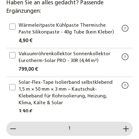
Haben Sie an alles gedacht? Passende
Ergänzungen:
Wärmeleitpaste Kühlpaste Thermische
Paste Silikonpaste - 40g Tube (kein Kleber)
4,90 €
Vakuumröhrenkollektor Sonnenkollektor
Eurotherm-Solar PRO - 30R (4,44 m²)
799,00 €
Solar-Flex-Tape Isolierband selbstklebend
1,5 m × 50 mm × 3 mm – Kautschuk-
Klebeband für Rohrisolierung, Heizung,
Klima, Kälte & Solar
3,90 €
Produkt Anzahl: Gib den gewünschten Wert ein od
Kompensator Kollektorkopplung
Kollektorverbinder 22x22mm
Klemmringverschraubung