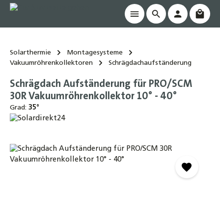
Waren
alt springen
Solarthermie
Montagesysteme
Vakuumröhrenkollektoren
Schrägdachaufständerung
Schrägdach Aufständerung für PRO/SCM
30R Vakuumröhrenkollektor 10° - 40°
Grad:
35°
Bildergalerie überspringen