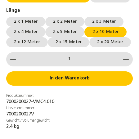
auswählen
Länge
2 x 1 Meter
2 x 2 Meter
2 x 3 Meter
2 x 4 Meter
2 x 5 Meter
2 x 10 Meter
2 x 12 Meter
2 x 15 Meter
2 x 20 Meter
Produkt Anzahl: Gib den gewünschten Wert ein od
In den Warenkorb
Produktnummer:
7000200027-VMC4.010
Herstellernummer:
7000200027V
Gewicht / Volumengewicht:
2.4 kg