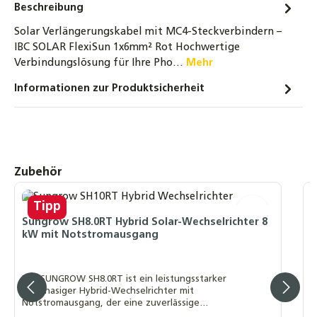
Beschreibung
Solar Verlängerungskabel mit MC4-Steckverbindern –
IBC SOLAR FlexiSun 1x6mm² Rot Hochwertige
Verbindungslösung für Ihre Pho…
Mehr
Informationen zur Produktsicherheit
Produktgalerie überspringen
Zubehör
Tipp
Sungrow SH8.0RT Hybrid Solar-Wechselrichter 8
S
kW mit Notstromausgang
k
Der SUNGROW SH8.0RT ist ein leistungsstarker
D
dreiphasiger Hybrid-Wechselrichter mit
d
Notstromausgang, der eine zuverlässige
N
Stromversorgung und eine flexible Integration in
S