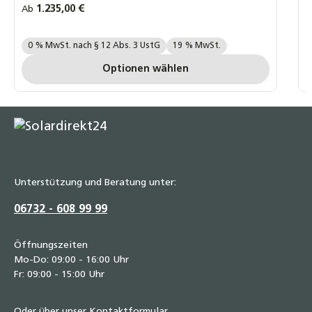
Regulärer Preis:
1.235,00 €
R
Ab
A
moderne Energiemanagementsysteme ermöglicht.
m
Ihre MwSt. Auswahl::
I
0 % MwSt. nach § 12 Abs. 3 UstG
19 % MwSt.
Optionen wählen
Unterstützung und Beratung unter:
06732 - 608 99 99
Öffnungszeiten
Mo-Do: 09:00 - 16:00 Uhr
Fr: 09:00 - 15:00 Uhr
Oder über unser
Kontaktformular
.