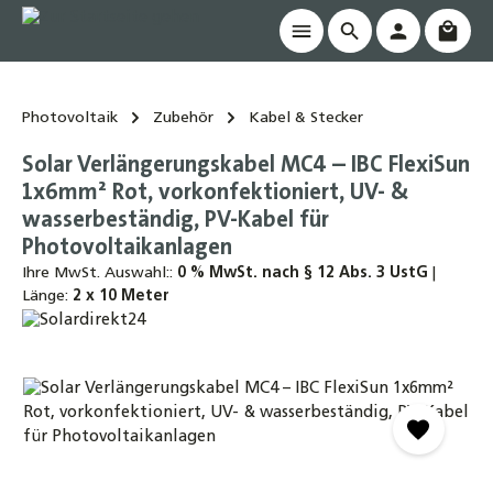
Waren
alt springen
Photovoltaik
Zubehör
Kabel & Stecker
Solar Verlängerungskabel MC4 – IBC FlexiSun
1x6mm² Rot, vorkonfektioniert, UV- &
wasserbeständig, PV-Kabel für
Photovoltaikanlagen
Ihre MwSt. Auswahl::
0 % MwSt. nach § 12 Abs. 3 UstG
|
Länge:
2 x 10 Meter
Bildergalerie überspringen