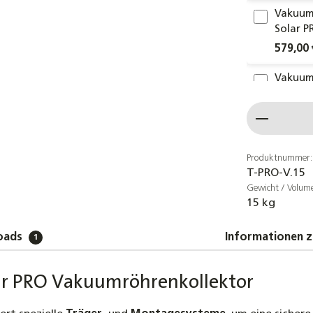
Vakuum
Solar P
579,00 
Vakuum
Solar P
Produkt
639,00 
Vakuum
Solar P
Produktnummer:
T-PRO-V.15
799,00 
Gewicht / Volum
15 kg
Dachhak
Dachpf
oads
Informationen z
1
2,69 €
Dachhak
lar PRO Vakuumröhrenkollektor
Dachzi
4,80 €