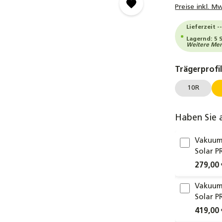
Preise inkl. M
Lieferzeit -
Lagernd: 5 
Weitere Meng
Trägerprofi
10R
Haben Sie 
Vakuum
Solar P
279,00 
Vakuum
Solar P
419,00 