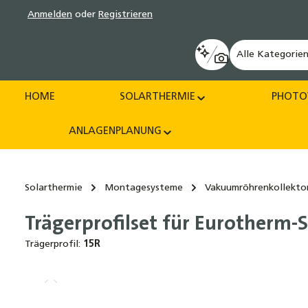
Anmelden
oder
Registrieren
pringen
Zur Hauptnavigation springen
Alle Kategorie
HOME
SOLARTHERMIE
PHOTO
ANLAGENPLANUNG
Solarthermie
Montagesysteme
Vakuumröhrenkollekto
Trägerprofilset für Eurotherm
Trägerprofil:
15R
Bildergalerie überspringen