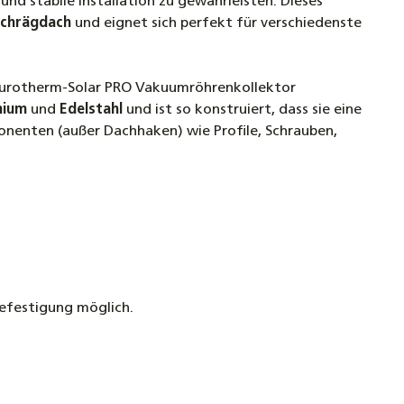
 und stabile Installation zu gewährleisten. Dieses
chrägdach
und eignet sich perfekt für verschiedenste
en Edelstahl für Dachschindeln, Bitumen und
r
es Eurotherm-Solar PRO Vakuumröhrenkollektor
nium
und
Edelstahl
und ist so konstruiert, dass sie eine
röhrenkollektor Sonnenkollektor Eurotherm-
nenten (außer Dachhaken) wie Profile, Schrauben,
RO - 30R (4,44 m²) Black Line
€
opf Schraube 8 x 80/100/120/160/260 mm
inde TX40 A2 Edelstahl rostfrei
en Edelstahl für Biberschwanz
befestigung möglich.