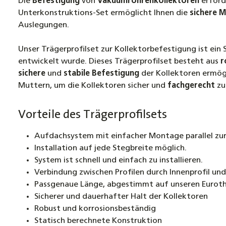
Die
Befestigung
von
Vakuumröhrenkollektoren
erford
Unterkonstruktions-Set ermöglicht Ihnen die
sichere 
Auslegungen.
Unser Trägerprofilset zur Kollektorbefestigung ist ein
entwickelt wurde. Dieses Trägerprofilset besteht aus
r
sichere
und
stabile
Befestigung
der Kollektoren ermög
Muttern, um die Kollektoren sicher und
fachgerecht
zu
Vorteile des Trägerprofilsets
Aufdachsystem mit einfacher Montage parallel zur
Installation auf jede Stegbreite möglich.
System ist schnell und einfach zu installieren.
Verbindung zwischen Profilen durch Innenprofil un
Passgenaue Länge, abgestimmt auf unseren Eurot
Sicherer und dauerhafter Halt der Kollektoren
Robust und korrosionsbeständig
Statisch berechnete Konstruktion