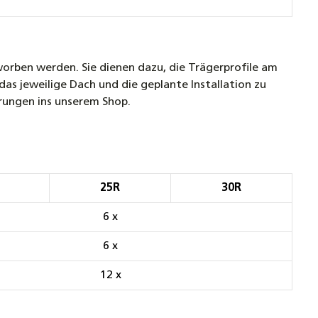
orben werden. Sie dienen dazu, die Trägerprofile am
as jeweilige Dach und die geplante Installation zu
rungen ins unserem Shop.
25R
30R
6 x
6 x
12 x