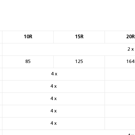
10R
15R
20R
2 x
85
125
164
4 x
4 x
4 x
4 x
4 x