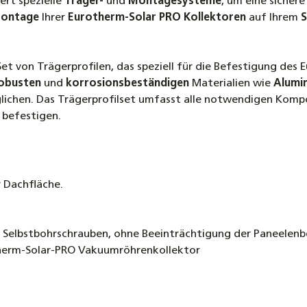
ert spezielle
Träger-
und
Montagesysteme
, um eine sichere
Montage
Ihrer
Eurotherm-Solar PRO Kollektoren
auf Ihrem
S
Dachhak
Schiefe
4,70 €
 Set von Trägerprofilen, das speziell für die Befestigung d
obusten
und
korrosionsbeständigen
Materialien wie
Alumi
Vakuum
lichen. Das Trägerprofilset umfasst alle notwendigen Kompo
Solar P
 befestigen.
799,00 
Tellerk
Teilgew
4,50 €
 Dachfläche.
Dachhak
4,90 €
d Selbstbohrschrauben, ohne Beeinträchtigung der Paneelen
herm-Solar-PRO Vakuumröhrenkollektor