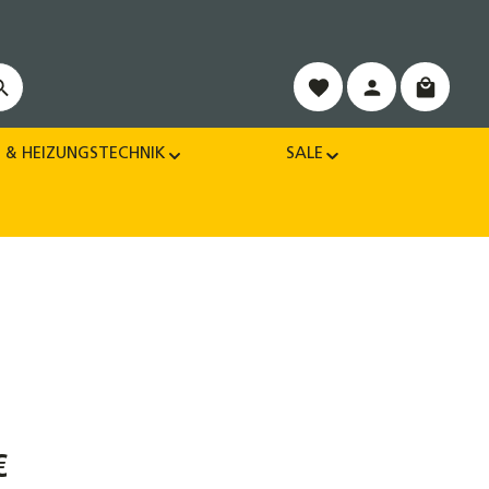
Warenko
 & HEIZUNGSTECHNIK
SALE
€