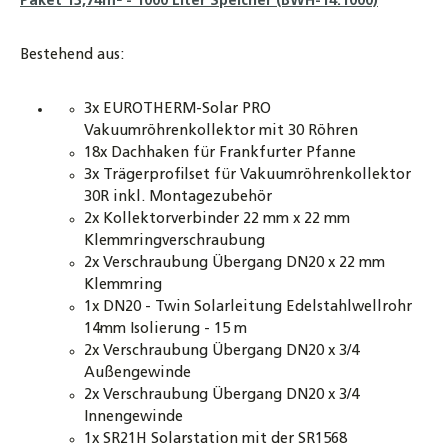
Paket 13,74m² - 1000 Liter Speicher (BWH-14.1000)
Bestehend aus:
3x EUROTHERM-Solar PRO
Vakuumröhrenkollektor mit 30 Röhren
18x Dachhaken für Frankfurter Pfanne
3x Trägerprofilset für Vakuumröhrenkollektor
30R inkl. Montagezubehör
2x Kollektorverbinder 22 mm x 22 mm
Klemmringverschraubung
2x Verschraubung Übergang DN20 x 22 mm
Klemmring
1x DN20 - Twin Solarleitung Edelstahlwellrohr
14mm Isolierung - 15 m
2x Verschraubung Übergang DN20 x 3/4
Außengewinde
2x Verschraubung Übergang DN20 x 3/4
Innengewinde
1x SR21H Solarstation mit der SR1568