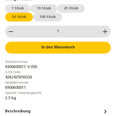
1 Stück
10 Stück
25 Stück
50 Stück
100 Stück
Produkt Anzahl: Gib den gewünschten Wert ein od
In den Warenkorb
Produktnummer:
6900600011-V.050
GTIN / EAN:
4262435950336
Herstellernummer:
6900600011
Gewicht / Volumengewicht:
2.5 kg
Beschreibung