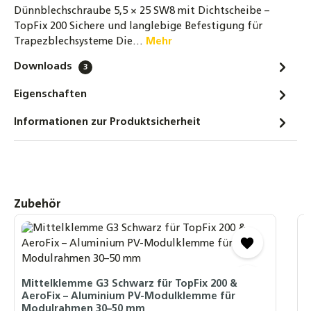
Dünnblechschraube 5,5 × 25 SW8 mit Dichtscheibe –
TopFix 200 Sichere und langlebige Befestigung für
Trapezblechsysteme Die…
Mehr
Downloads
3
Eigenschaften
Informationen zur Produktsicherheit
Produktgalerie überspringen
Zubehör
A
3
Mittelklemme G3 Schwarz für TopFix 200 &
D
AeroFix – Aluminium PV-Modulklemme für
M
Modulrahmen 30–50 mm