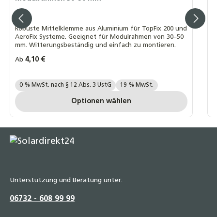
L
d
Robuste Mittelklemme aus Aluminium für TopFix 200 und
AeroFix Systeme. Geeignet für Modulrahmen von 30–50
mm. Witterungsbeständig und einfach zu montieren.
Regulärer Preis:
4,10 €
R
Ab
A
Ihre MwSt. Auswahl::
I
0 % MwSt. nach § 12 Abs. 3 UstG
19 % MwSt.
Optionen wählen
Unterstützung und Beratung unter:
06732 - 608 99 99