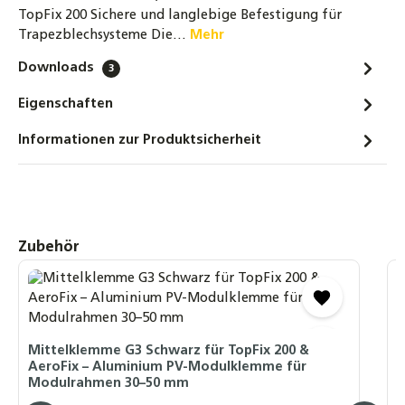
TopFix 200 Sichere und langlebige Befestigung für
Trapezblechsysteme Die…
Mehr
Downloads
3
Eigenschaften
Informationen zur Produktsicherheit
Produktgalerie überspringen
Zubehör
A
3
Mittelklemme G3 Schwarz für TopFix 200 &
D
AeroFix – Aluminium PV-Modulklemme für
M
Modulrahmen 30–50 mm
L