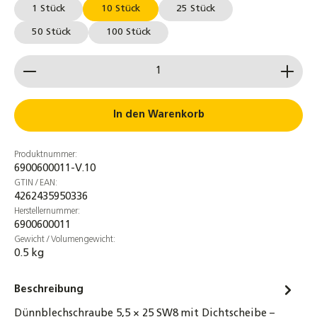
1 Stück
10 Stück
25 Stück
50 Stück
100 Stück
Produkt Anzahl: Gib den gewünschten Wert ein od
In den Warenkorb
Produktnummer:
6900600011-V.10
GTIN / EAN:
4262435950336
Herstellernummer:
6900600011
Gewicht / Volumengewicht:
0.5 kg
Beschreibung
Dünnblechschraube 5,5 × 25 SW8 mit Dichtscheibe –