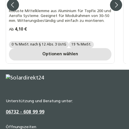
d
Robuste Mittelklemme aus Aluminium für TopFix 200 und
AeroFix Systeme. Geeignet für Modulrahmen von 30–50
mm. Witterungsbeständig und einfach zu montieren.
Regulärer Preis:
4,10 €
R
Ab
A
Ihre MwSt. Auswahl::
I
0 % MwSt. nach § 12 Abs. 3 UstG
19 % MwSt.
Optionen wählen
Unterstützung und Beratung unter:
06732 - 608 99 99
Öffnungszeiten