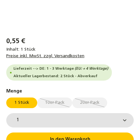
0,55 €
Inhalt:
1 Stück
Preise inkl. MwSt. zzgl. Versandkosten
Lieferzeit --> DE: 1 - 3 Werktage
(EU: + 4 Werktage)
Aktueller Lagerbestand: 2 Stück - Abverkauf
auswählen
Menge
1 Stück
10er Pack
20er Pack
(Diese Option ist zurzeit nicht verfügbar.)
(Diese Option ist zurzeit ni
Produkt Anzahl: Gib den gewünschten Wert ein od
In den Warenkorb