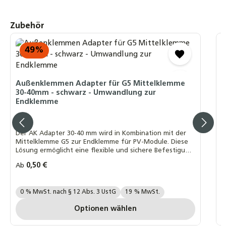
Produktgalerie überspringen
Zubehör
49
%
D
-
Außenklemmen Adapter für G5 Mittelklemme
D
30-40mm - schwarz - Umwandlung zur
e
Endklemme
T
T
Der AK Adapter 30-40 mm wird in Kombination mit der
Mittelklemme G5 zur Endklemme für PV-Module. Diese
Lösung ermöglicht eine flexible und sichere Befestigung
I
der Endmodule in PV-Montagesystemen.
R
3
Regulärer Preis:
0,50 €
Ab
P
Ihre MwSt. Auswahl::
0 % MwSt. nach § 12 Abs. 3 UstG
19 % MwSt.
P
Optionen wählen