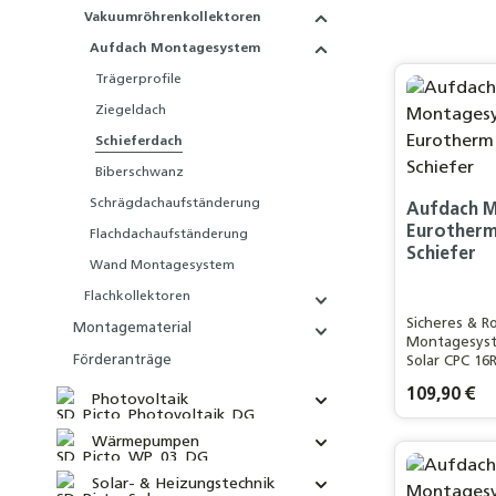
Vakuumröhrenkollektoren
Aufdach Montagesystem
Trägerprofile
Ziegeldach
Schieferdach
Biberschwanz
Schrägdachaufständerung
Aufdach 
Eurotherm 
Flachdachaufständerung
Schiefer
Wand Montagesystem
Flachkollektoren
Sicheres & R
Montagematerial
Montagesys
Förderanträge
Solar CPC 16
in Germany
Regulärer Pre
109,90 €
Photovoltaik
Wärmepumpen
Produ
Solar- & Heizungstechnik