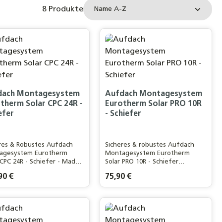
8 Produkte
dach Montagesystem
Aufdach Montagesystem
therm Solar CPC 24R -
Eurotherm Solar PRO 10R
efer
- Schiefer
res & Robustes Aufdach
Sicheres & robustes Aufdach
agesystem Eurotherm
Montagesystem Eurotherm
 CPC 24R - Schiefer - Made
Solar PRO 10R - Schiefer
ermany
Vakuumröhrenkollektor - Made
rer Preis:
90 €
Regulärer Preis:
75,90 €
in Germany
n oder benutze die Schaltflächen um d
n gewünschten Wert ein oder benutze d
odukt Anzahl: Gib den gewünschten Wer
Produkt Anzahl: Gi