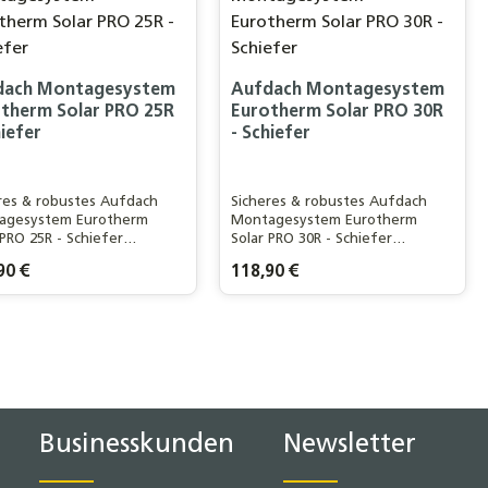
dach Montagesystem
Aufdach Montagesystem
therm Solar PRO 25R
Eurotherm Solar PRO 30R
hiefer
- Schiefer
res & robustes Aufdach
Sicheres & robustes Aufdach
agesystem Eurotherm
Montagesystem Eurotherm
 PRO 25R - Schiefer
Solar PRO 30R - Schiefer
mröhrenkollektor - Made
Vakuumröhrenkollektor - Made
rer Preis:
90 €
Regulärer Preis:
118,90 €
ermany
in Germany
n oder benutze die Schaltflächen um d
n gewünschten Wert ein oder benutze d
odukt Anzahl: Gib den gewünschten Wer
Produkt Anzahl: Gi
Businesskunden
Newsletter