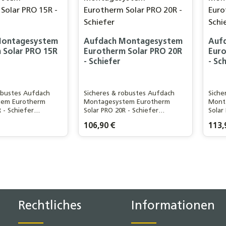
Montagesystem
Aufdach Montagesystem
Auf
 Solar PRO 15R
Eurotherm Solar PRO 20R
Euro
- Schiefer
- Sc
obustes Aufdach
Sicheres & robustes Aufdach
Siche
tem Eurotherm
Montagesystem Eurotherm
Mont
 - Schiefer
Solar PRO 20R - Schiefer
Solar
nkollektor - Made
Vakuumröhrenkollektor - Made
Vakuu
is:
Regulärer Preis:
106,90 €
Regulä
113,
in Germany
in G
kt Anzahl: Gib den gewünschten Wert ei
Produkt Anzahl: Gib de
Pr
Rechtliches
Informationen