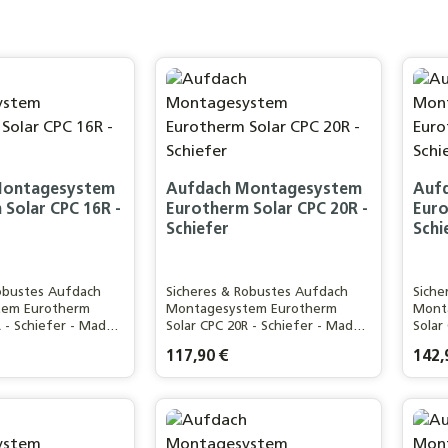
Montagesystem
Aufdach Montagesystem
Auf
Solar CPC 16R -
Eurotherm Solar CPC 20R -
Euro
Schiefer
Schi
obustes Aufdach
Sicheres & Robustes Aufdach
Siche
tem Eurotherm
Montagesystem Eurotherm
Mont
R - Schiefer - Made
Solar CPC 20R - Schiefer - Made
Solar
in Germany
in G
is:
Regulärer Preis:
117,90 €
Regulä
142,
kt Anzahl: Gib den gewünschten Wert ei
Produkt Anzahl: Gib de
Pr