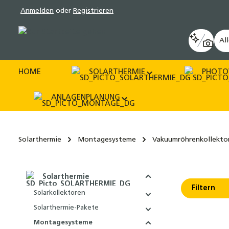
Anmelden
oder
Registrieren
pringen
Zur Hauptnavigation springen
Al
HOME
SOLARTHERMIE
PHOTO
ANLAGENPLANUNG
Solarthermie
Montagesysteme
Vakuumröhrenkollekto
Solarthermie
Filtern
Solarkollektoren
Solarthermie-Pakete
Montagesysteme