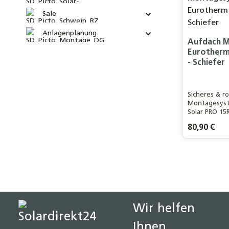
Sale
Anlagenplanung
Aufdach 
Eurotherm
- Schiefer
Sicheres & r
Montagesys
Solar PRO 15R
Vakuumröhre
Regulärer Pre
80,90 €
in Germany
Produ
Wir helfen
Ihnen