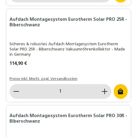
Aufdach Montagesystem Eurotherm Solar PRO 25R -
Biberschwanz
Sicheres & robustes Aufdach Montagesystem Eurotherm
Solar PRO 25R - Biberschwanz Vakuumröhrenkollektor - Made
in Germany
Regulärer Preis:
114,90 €
Preise inkl. MwSt. zzgl. Versandkosten
Produkt Anzahl: Gib den gewünschten Wert ein o
Aufdach Montagesystem Eurotherm Solar PRO 30R -
Biberschwanz