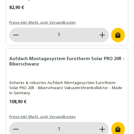
Regulärer Preis:
82,90 €
Preise inkl. MwSt. zzgl. Versandkosten
Produkt Anzahl: Gib den gewünschten Wert ein o
Aufdach Montagesystem Eurotherm Solar PRO 20R -
Biberschwanz
Sicheres & robustes Aufdach Montagesystem Eurotherm
Solar PRO 20R - Biberschwanz Vakuumröhrenkollektor - Made
in Germany
Regulärer Preis:
108,90 €
Preise inkl. MwSt. zzgl. Versandkosten
Produkt Anzahl: Gib den gewünschten Wert ein o