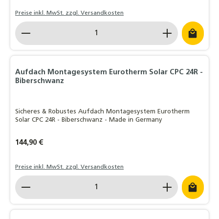
Preise inkl. MwSt. zzgl. Versandkosten
Produkt Anzahl: Gib den gewünschten Wert ein o
Aufdach Montagesystem Eurotherm Solar CPC 24R -
Biberschwanz
Sicheres & Robustes Aufdach Montagesystem Eurotherm
Solar CPC 24R - Biberschwanz - Made in Germany
Regulärer Preis:
144,90 €
Preise inkl. MwSt. zzgl. Versandkosten
Produkt Anzahl: Gib den gewünschten Wert ein o