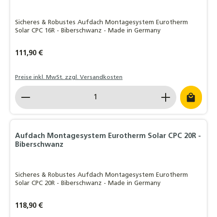
Sicheres & Robustes Aufdach Montagesystem Eurotherm
Solar CPC 16R - Biberschwanz - Made in Germany
Regulärer Preis:
111,90 €
Preise inkl. MwSt. zzgl. Versandkosten
Produkt Anzahl: Gib den gewünschten Wert ein o
Aufdach Montagesystem Eurotherm Solar CPC 20R -
Biberschwanz
Sicheres & Robustes Aufdach Montagesystem Eurotherm
Solar CPC 20R - Biberschwanz - Made in Germany
Regulärer Preis:
118,90 €