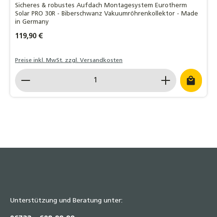
Sicheres & robustes Aufdach Montagesystem Eurotherm
Solar PRO 30R - Biberschwanz Vakuumröhrenkollektor - Made
in Germany
Regulärer Preis:
119,90 €
Preise inkl. MwSt. zzgl. Versandkosten
Produkt Anzahl: Gib den gewünschten Wert ein o
Unterstützung und Beratung unter: