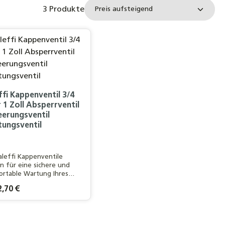
3 Produkte
ffi Kappenventil 3/4
 1 Zoll Absperrventil
eerungsventil
ungsventil
aleffi Kappenventile
n für eine sichere und
rtable Wartung Ihres
ehnungsgefäßes und
rer Preis:
,70 €
rleistet einen
ngslosen Betrieb der
größe.:
Zoll
3/4 Zoll
mten Anlage.
n oder benutze die Schaltflächen um d
n gewünschten Wert ein oder benutze d