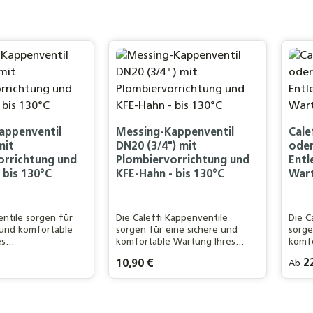
appenventil
Messing-Kappenventil
Cale
mit
DN20 (3/4") mit
oder
orrichtung und
Plombiervorrichtung und
Entl
 bis 130°C
KFE-Hahn - bis 130°C
Wart
ntile sorgen für
Die Caleffi Kappenventile
Die C
 und komfortable
sorgen für eine sichere und
sorge
es
komfortable Wartung Ihres
komfo
sgefäßes und
Ausdehnungsgefäßes und
Ausd
Regulä
22
is:
Regulärer Preis:
10,90 €
Ab
t einen
gewährleistet einen
gewäh
n Betrieb der
reibungslosen Betrieb der
reibu
Zoll
1 
lage.
gesamten Anlage.
gesa
kt Anzahl: Gib den gewünschten Wert ei
Produkt Anzahl: Gib de