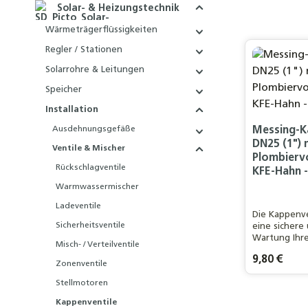
Solar- & Heizungstechnik
Wärmeträgerflüssigkeiten
Regler / Stationen
Solarrohre & Leitungen
Speicher
Installation
Ausdehnungsgefäße
Messing-K
DN25 (1") 
Ventile & Mischer
Plombierv
Rückschlagventile
KFE-Hahn -
Warmwassermischer
Ladeventile
Die Kappenve
Sicherheitsventile
eine sichere
Wartung Ihr
Misch- / Verteilventile
Ausdehnung
Regulärer Pre
9,80 €
gewährleiste
Zonenventile
reibungslose
Stellmotoren
gesamten An
Produ
Kappenventile