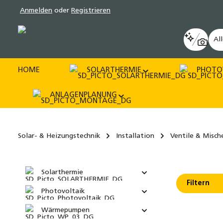
Anmelden
oder
Registrieren
pringen
Zur Hauptnavigation springen
Al
HOME
SOLARTHERMIE
PHOTO
ANLAGENPLANUNG
Solar- & Heizungstechnik
Installation
Ventile & Misch
Solarthermie
Filtern
Photovoltaik
Wärmepumpen